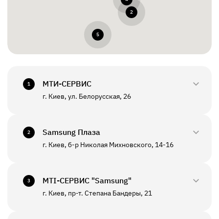
2
5
МТИ-СЕРВИС
1
г. Киев, ул. Белорусская, 26
0800-33-2945
+380(44)458-3870
Samsung Плаза
2
г. Киев, б-р Николая Михновского, 14-16
0800-33-29-48
ПН - ПТ
10:00 - 18:00
+380(44)590-2805
МТI-СЕРВИС "Samsung"
СБ - ВС
Выходной
3
г. Киев, пр-т. Степана Бандеры, 21
0800-33-2946
ПН - ПТ
10:00 - 19:00