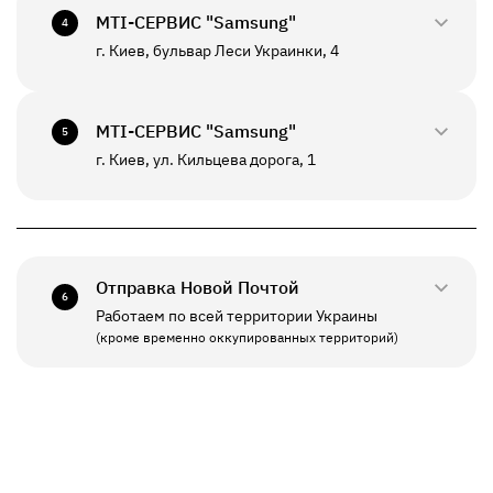
+380(67)550-7601
МТI-СЕРВИС "Samsung"
СБ - ВС
Выходной
4
К данному отделению возможна отправка *
г. Киев, бульвар Леси Украинки, 4
0800-33-2947
ПН - ВС
10:00 - 20:00
+380(67)550-7639
МТI-СЕРВИС "Samsung"
5
К данному отделению возможна отправка *
г. Киев, ул. Кильцева дорога, 1
0800-33-2941
ПН - ПТ
10:00 - 19:00
+380(67)550-7641
СБ - ВС
Выходной
Отправка Новой Почтой
6
Работаем по всей территории Украины
ПН - ПТ
11:00 - 19:00
(кроме временно оккупированных территорий)
СБ - ВС
Выходной