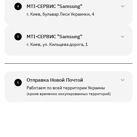
+380(67)550-7601
МТI-СЕРВИС "Samsung"
СБ - ВС
Выходной
4
К данному отделению возможна отправка *
г. Киев, бульвар Леси Украинки, 4
0800-33-2947
ПН - ВС
10:00 - 20:00
+380(67)550-7639
МТI-СЕРВИС "Samsung"
5
К данному отделению возможна отправка *
г. Киев, ул. Кильцева дорога, 1
0800-33-2941
ПН - ПТ
10:00 - 19:00
+380(67)550-7641
СБ - ВС
Выходной
Отправка Новой Почтой
6
Работаем по всей территории Украины
ПН - ПТ
11:00 - 19:00
(кроме временно оккупированных территорий)
СБ - ВС
Выходной