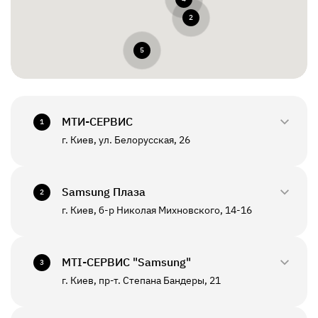
2
5
МТИ-СЕРВИС
1
г. Киев, ул. Белорусская, 26
0800-33-2945
+380(44)458-3870
Samsung Плаза
2
г. Киев, б-р Николая Михновского, 14-16
0800-33-29-48
ПН - ПТ
10:00 - 18:00
+380(44)590-2805
МТI-СЕРВИС "Samsung"
СБ - ВС
Выходной
3
г. Киев, пр-т. Степана Бандеры, 21
0800-33-2946
ПН - ПТ
10:00 - 19:00