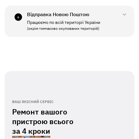
СБ - НД
Вихідний
Відправка Новою Поштою
6
Працюємо по всій території України
ПН - ПТ
11:00 - 19:00
(окрім тимчасово окупованих територій)
СБ - НД
Вихідний
ВАШ ЯКІСНИЙ СЕРВІС
Ремонт вашого
пристрою всього
за
4 кроки