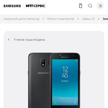
Сервісний центр Samsung
Ремонт смартфонів
Galaxy J2
Зам
У мене інша модель