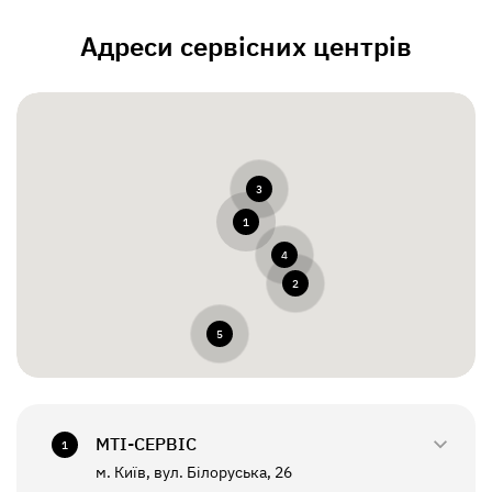
Адреси сервісних центрів
3
1
4
2
5
МТI-СЕРВІС
1
м. Київ, вул. Білоруська, 26