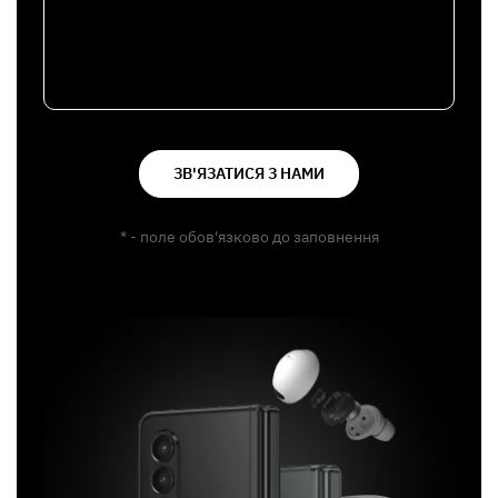
ЗВ'ЯЗАТИСЯ З НАМИ
* - поле обов'язково до заповнення