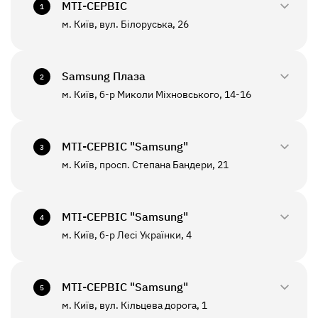
МТI-СЕРВІС
1
м. Київ, вул. Білоруська, 26
0800-33-2945
+380(44)458-3870
Samsung Плаза
2
м. Київ, б-р Миколи Міхновського, 14-16
0800-33-29-48
ПН - ПТ
10:00 - 18:00
+380(44)590-2805
МТI-СЕРВІС "Samsung"
СБ - НД
Вихідний
3
м. Київ, просп. Степана Бандери, 21
0800-33-2946
ПН - ПТ
10:00 - 19:00
+380(67)550-7601
МТI-СЕРВІС "Samsung"
СБ - НД
Вихідний
4
До цього відділення можлива відправка *
м. Київ, б-р Лесі Українки, 4
0800-33-2947
ПН - НД
10:00 - 20:00
+380(67)550-7639
МТI-СЕРВІС "Samsung"
5
До цього відділення можлива відправка *
м. Київ, вул. Кільцева дорога, 1