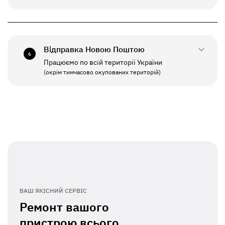
0800-33-2941
ПН - ПТ
10:00 - 19:00
+380(67)550-7641
СБ - НД
Вихідний
Відправка Новою Поштою
6
Працюємо по всій території України
ПН - ПТ
11:00 - 19:00
(окрім тимчасово окупованих територій)
СБ - НД
Вихідний
ВАШ ЯКІСНИЙ СЕРВІС
Ремонт вашого
пристрою всього