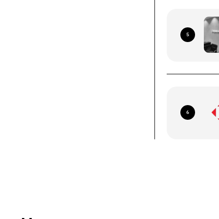
ннями зі всієї території
 Пошта (окрім тимчасово
5
иторій)
роїв (смартфони, планшети, носимі ґаджети).
ння за наступними адресами:
6
їв, б-р Миколи Міхновського, 14-16
авка кур'єром до дверей
ється за рахунок отримувача
 України, окрім тимчасово окупованих