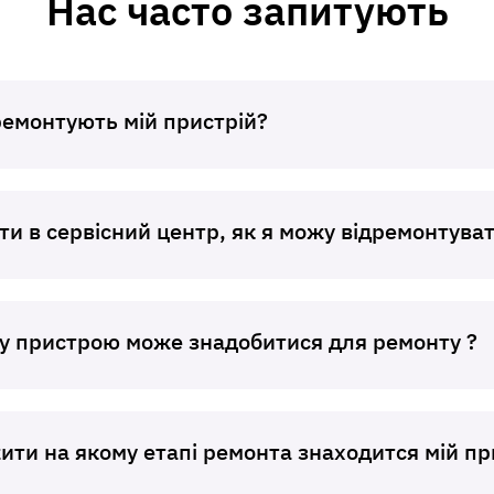
Нас часто запитують
Вкладіть в посилку необхідну
інформацію
Заявлений недолік та особливості його
проявів (постійно, періодично, т.ін.)
ремонтують мій пристрій?
Ваш ПІБ та контактний номер телефона
Дата гарантійного ремонту -
гарантійний талон виробника
Адресу зворотньої доставки**
ти в сервісний центр, як я можу відремонтуват
При відсутності даних вкладених з
правленим пристроєм, буде
ористовуватися ПІБ, номер телефону або
есу доставки зазначений в накладній
у пристрою може знадобитися для ремонту ?
евізника
ти на якому етапі ремонта знаходится мій пр