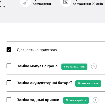
о
запчастини
запчастини 90 днів
тру
Діагностика пристрою
Заміна модуля екрана
Повна вартість
Заміна акумуляторної батареї
Повна вартість
Заміна задньої кришки
Повна вартість