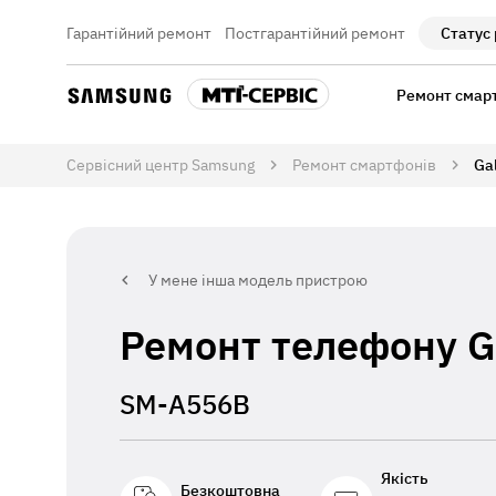
Гарантійний ремонт
Постгарантійний ремонт
Статус
Ремонт смар
Сервісний центр Samsung
Ремонт смартфонів
Ga
У мене інша модель пристрою
Ремонт телефону G
SM-A556B
Якість
Безкоштовна