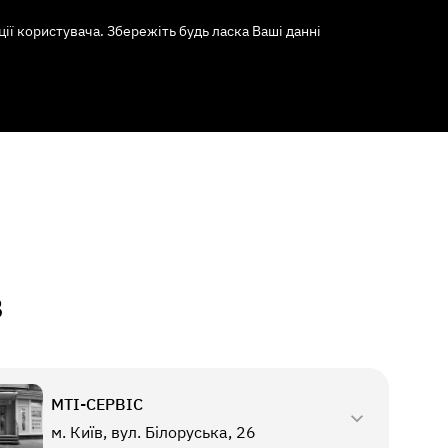
ї користувача. Збережіть будь ласка Ваші данні
в
МТI-СЕРВІС
м. Київ, вул. Білоруська, 26