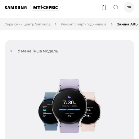
Сервісний центр Samsung
Ремонт смарт-годинників
Заміна АКБ
У мене інша модель