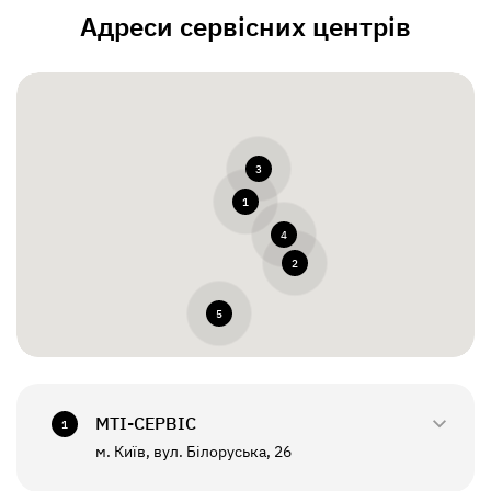
Адреси сервісних центрів
3
1
4
2
5
МТI-СЕРВІС
1
м. Київ, вул. Білоруська, 26