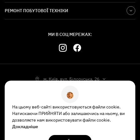
РЕМОНТ ПОБУТОВОЇ ТЕХНІКИ
МИ В СОЦ МЕРЕЖАХ:
м. Київ, вул. Білоруська, 26
УКР
РУС
На цьому веб-сайті використовуються файли cookie.
Натискаючи ПРИЙНЯТИ або залишаючись на ньому, ви
Налаштування Cookie
дозволяєте нам використовувати файли cookie.
Докладніше
Copyright © 2023
ItUa