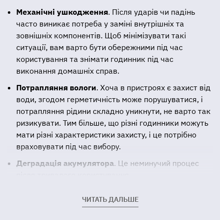
Механічні ушкодження
. Після ударів чи падінь
часто виникає потреба у заміні внутрішніх та
зовнішніх компонентів. Щоб мінімізувати такі
ситуації, вам варто бути обережними під час
користування та знімати годинник під час
виконання домашніх справ.
Потрапляння вологи
. Хоча в пристроях є захист від
води, згодом герметичність може порушуватися, і
потрапляння рідини складно уникнути, не варто так
ризикувати. Тим більше, що різні годинники можуть
мати різні характеристики захисту, і це потрібно
враховувати під час вибору.
Деградація акумулятора
. Це неминучий процес
після тривалого користування.
Зрозуміло, що це можуть бути не всі причини поломки.
ЧИТАТЬ ДАЛЬШЕ
У будь-якому випадку вам потрібна заміна батареї
Galaxy Watch. Після цього ви знову зможете