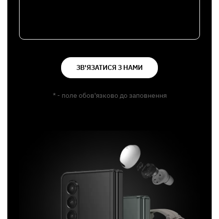
ЗВ'ЯЗАТИСЯ З НАМИ
* - поле обов'язково до заповнення