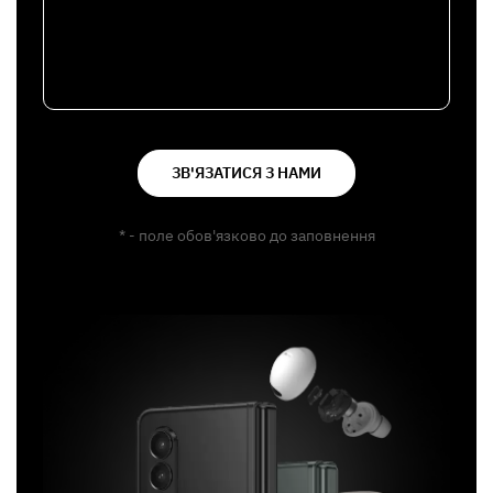
ЗВ'ЯЗАТИСЯ З НАМИ
* - поле обов'язково до заповнення