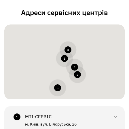
Адреси сервісних центрів
3
1
4
2
5
МТI-СЕРВІС
1
м. Київ, вул. Білоруська, 26