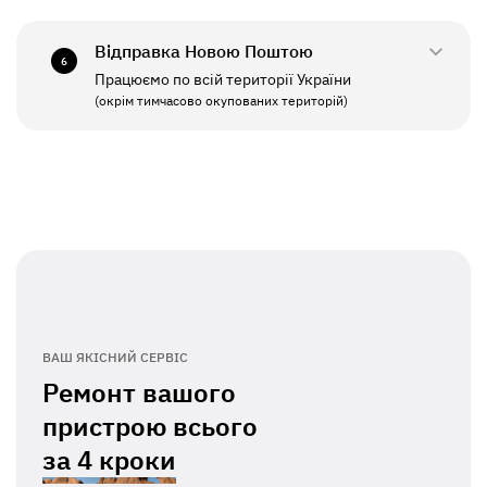
СБ - НД
Вихідний
Відправка Новою Поштою
6
Працюємо по всій території України
ПН - ПТ
11:00 - 19:00
(окрім тимчасово окупованих територій)
СБ - НД
Вихідний
ВАШ ЯКІСНИЙ СЕРВІС
Ремонт вашого
пристрою всього
за
4 кроки