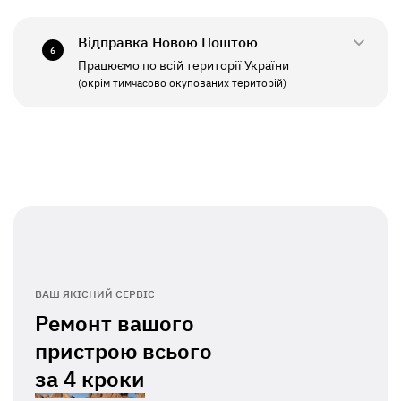
СБ - НД
Вихідний
Відправка Новою Поштою
6
Працюємо по всій території України
ПН - ПТ
11:00 - 19:00
(окрім тимчасово окупованих територій)
СБ - НД
Вихідний
ВАШ ЯКІСНИЙ СЕРВІС
Ремонт вашого
пристрою всього
за
4 кроки