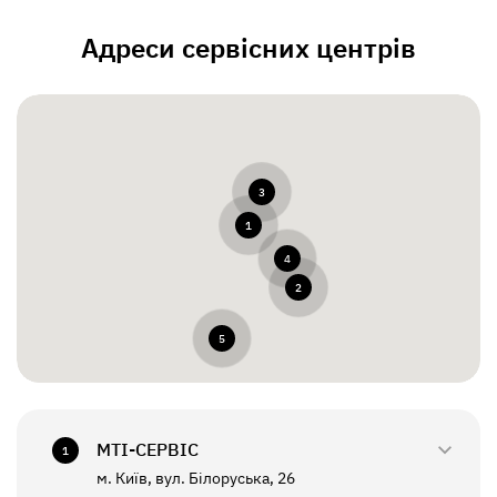
Адреси сервісних центрів
3
1
4
2
5
МТI-СЕРВІС
1
м. Київ, вул. Білоруська, 26