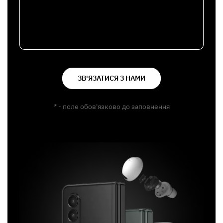
ЗВ'ЯЗАТИСЯ З НАМИ
* - поле обов'язково до заповнення