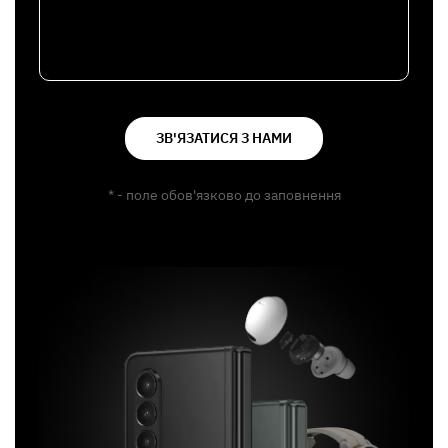
ЗВ'ЯЗАТИСЯ З НАМИ
* - поле обов'язково до заповнення