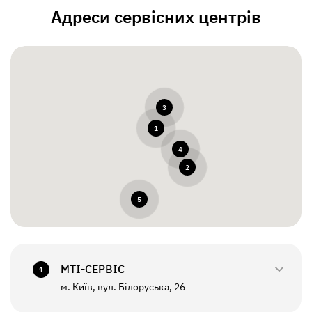
Адреси сервісних центрів
3
1
4
2
5
МТI-СЕРВІС
1
м. Київ, вул. Білоруська, 26