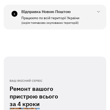
СБ - НД
Вихідний
Відправка Новою Поштою
6
Працюємо по всій території України
ПН - ПТ
11:00 - 19:00
(окрім тимчасово окупованих територій)
СБ - НД
Вихідний
ВАШ ЯКІСНИЙ СЕРВІС
Ремонт вашого
пристрою всього
за
4 кроки