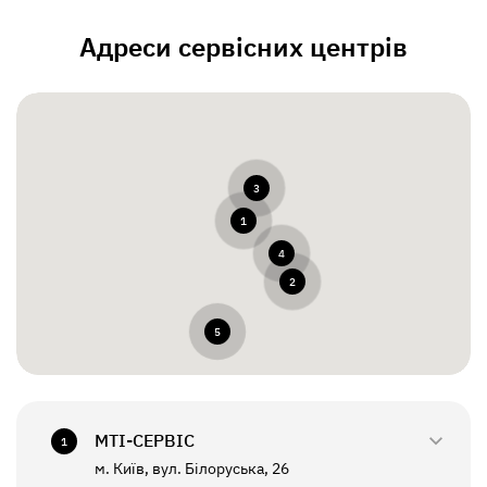
Адреси сервісних центрів
3
1
4
2
5
МТI-СЕРВІС
1
м. Київ, вул. Білоруська, 26