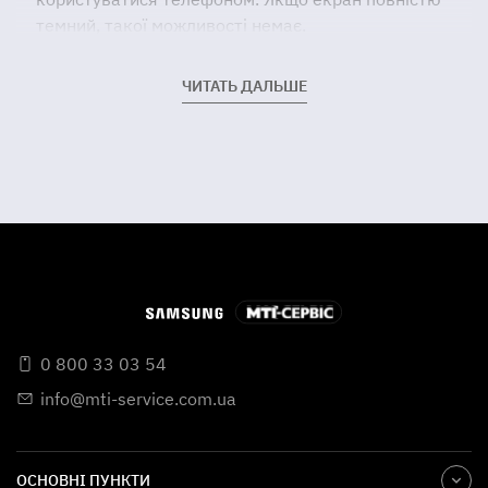
темний, такої можливості немає.
Пам'ятайте, що причин для звернення може бути
ЧИТАТЬ ДАЛЬШЕ
значно більше. Вам потрібно лише одне – вчасно
віднести пристрій до сервісного центру.
0 800 33 03 54
info@mti-service.com.ua
ОСНОВНІ ПУНКТИ