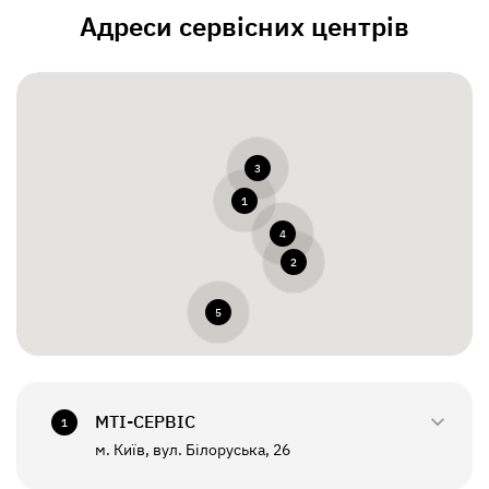
Адреси сервісних центрів
3
1
4
2
5
МТI-СЕРВІС
1
м. Київ, вул. Білоруська, 26