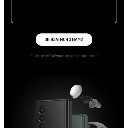
ЗВ'ЯЗАТИСЯ З НАМИ
* - поле обов'язково до заповнення