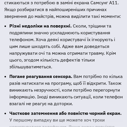
стикаються з потребою в заміні екрана Самсунг А11.
Якщо розбиратися в найпоширеніших причинах
звернення до майстрів, можна виділити такі моменти:
Різні недоліки на поверхні.
Сколи, тріщини та
подряпини значно ускладнюють користування
телефоном. Хоча деякі користувачі їх ігнорують і
цим лише шкодять собі. Адже вам доведеться
напружувати очі та можна отримати травму. Крім
цього, згодом кількість дефектів тільки
збільшуватиметься.
Погане реагування сенсора.
Вам потрібно по кілька
разів натискати на програму, щоб її відкрити. Також
виникають незручності, коли потрібно перегорнути
інформацію. Іноді виникають ситуації, коли телефон
взагалі не реагує на доторки.
Часткове затемнення або повністю чорний екран.
У першому випадку ви ще можете хоч трохи
користуватися телефоном. Якщо екран повністю