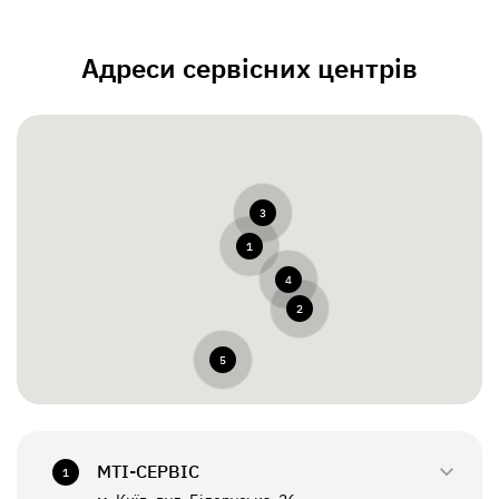
Адреси сервісних центрів
3
1
4
2
5
МТI-СЕРВІС
1