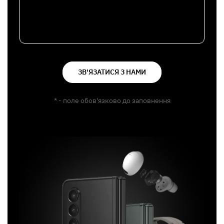
ЗВ'ЯЗАТИСЯ З НАМИ
* - поле обов'язково до заповнення