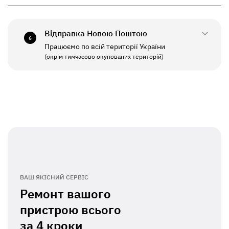
+380(67)550-7641
СБ - НД
Вихідний
Відправка Новою Поштою
6
Працюємо по всій території України
ПН - ПТ
11:00 - 19:00
(окрім тимчасово окупованих територій)
СБ - НД
Вихідний
ВАШ ЯКІСНИЙ СЕРВІС
Ремонт вашого
пристрою всього
за
4 кроки