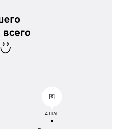
шего
 всего
4 ШАГ