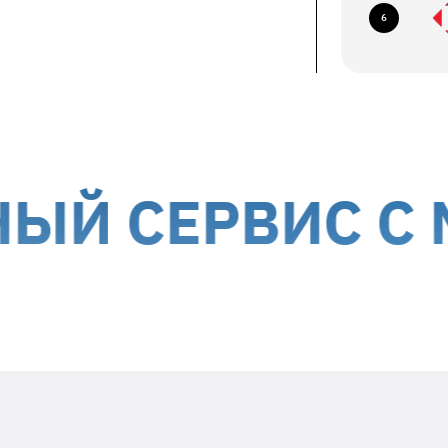
ование по следующим адресам:
6
ев, б-р Николая Михновского, 14-16
авка курьером до дверей
ствляется за счет получателя
ории Украины, кроме временно
СЕРВИС С МЫС
Положите в посылку
необходимую информацию
Заявленный недостаток и особенности
его проявления (постоянно,
периодически и т.д.)
Ваше ФИО и контактный номер
телефона
Дата гарантийного ремонта -