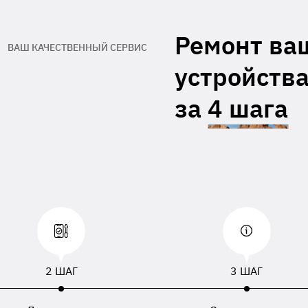
гарантийный талон производителя
Адрес обратной доставки**
Ремонт ва
ВАШ КАЧЕСТВЕННЫЙ СЕРВИС
При отсутствии данных, приложенных к
устройства
равленному устройству, будут использованы
, номер телефона или адрес доставки,
занный в накладной перевозчика.
за
4 шага
2 ШАГ
3 ШАГ