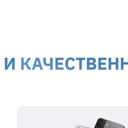
МТИ-Сервис принимает на ремонт оборуд
г. Киев, ул. Белорусская, 26
г. Ки
Доставка курьером до дверей
Дост
Стоимость доставки для
гарантийных случаев
осуще
!
Обслуживание клиентов возможно по всей террит
ЧЕСТВЕННЫЙ 
оккупированных территорий.
Наши данные для отправки
Получатель
представитель ТОВ
МТІ-СЕРВИС
Номер получателя
38 067 550 76 17
Регистрационный
39554115
номер
Адрес получателя
г. Киев, ул.
Белорусская, 26