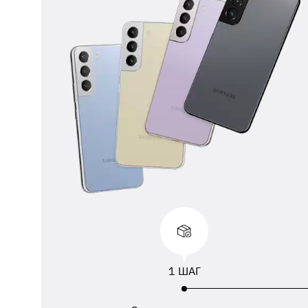
** 
отп
ФИО
ука
1 ШАГ