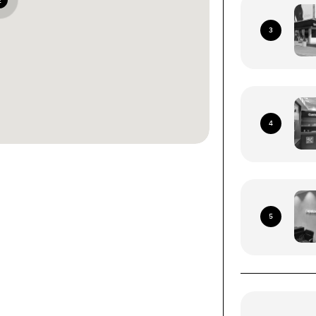
2
3
4
ками со всей территории
я Почта (кроме временно
5
рриторий)
ых устройств (смартфоны, планшеты, носимые