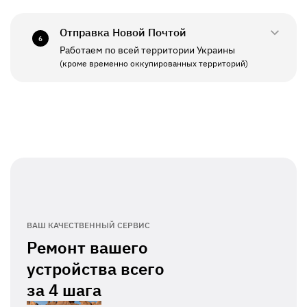
СБ - ВС
Выходной
Отправка Новой Почтой
6
Работаем по всей территории Украины
ПН - ПТ
11:00 - 19:00
(кроме временно оккупированных территорий)
СБ - ВС
Выходной
ВАШ КАЧЕСТВЕННЫЙ СЕРВИС
Ремонт вашего
устройства всего
за
4 шага