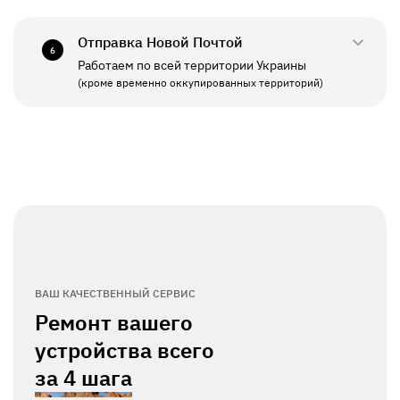
СБ - ВС
Выходной
Отправка Новой Почтой
6
Работаем по всей территории Украины
ПН - ПТ
11:00 - 19:00
(кроме временно оккупированных территорий)
СБ - ВС
Выходной
ВАШ КАЧЕСТВЕННЫЙ СЕРВИС
Ремонт вашего
устройства всего
за
4 шага