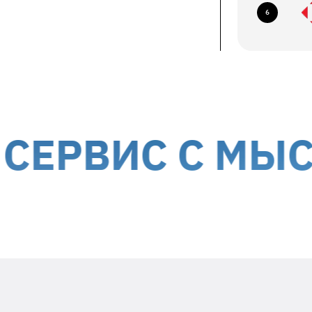
ование по следующим адресам:
6
ев, б-р Николая Михновского, 14-16
авка курьером до дверей
ствляется за счет получателя
ории Украины, кроме временно
ВИС С МЫСЛЬЮ
Положите в посылку
необходимую информацию
Заявленный недостаток и особенности
его проявления (постоянно,
периодически и т.д.)
Ваше ФИО и контактный номер
телефона
Дата гарантийного ремонта -