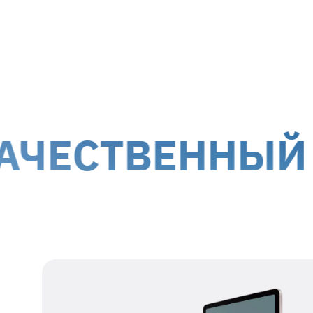
МТИ-Сервис принимает на ремонт оборуд
г. Киев, ул. Белорусская, 26
г. Ки
Доставка курьером до дверей
Дост
Стоимость доставки для
гарантийных случаев
осуще
!
Обслуживание клиентов возможно по всей террит
ТВЕННЫЙ СЕР
оккупированных территорий.
Наши данные для отправки
Получатель
представитель ТОВ
МТІ-СЕРВИС
Номер получателя
38 067 550 76 17
Регистрационный
39554115
номер
Адрес получателя
г. Киев, ул.
Белорусская, 26