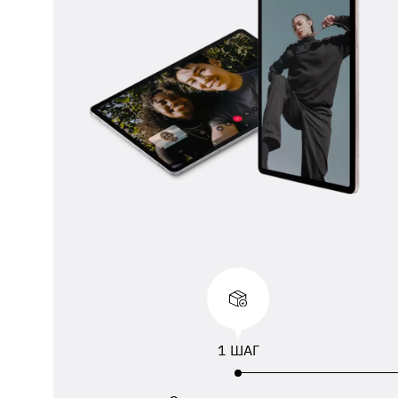
** 
отп
ФИО
ука
1 ШАГ