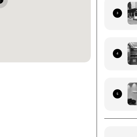
2
3
4
ками со всей территории
я Почта (кроме временно
5
рриторий)
ых устройств (смартфоны, планшеты, носимые