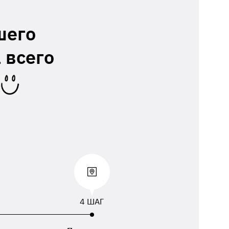
шего
 всего
4 ШАГ