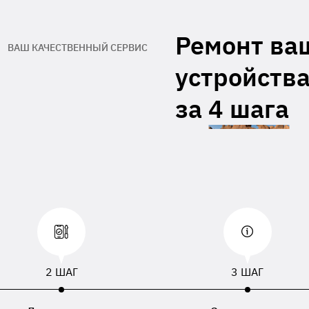
гарантийный талон производителя
Адрес обратной доставки**
Ремонт ва
ВАШ КАЧЕСТВЕННЫЙ СЕРВИС
При отсутствии данных, приложенных к
устройства
равленному устройству, будут использованы
, номер телефона или адрес доставки,
занный в накладной перевозчика.
за
4 шага
2 ШАГ
3 ШАГ