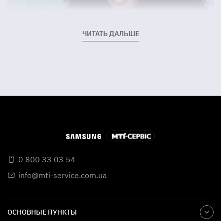
ЧИТАТЬ ДАЛЬШЕ
0 800 33 03 54
Что может стать причиной
info@mti-service.com.ua
неполадки?
Мастера сервисного центра выделяют такие частые
ОСНОВНЫЕ ПУНКТЫ
причины поломки основных запчастей: