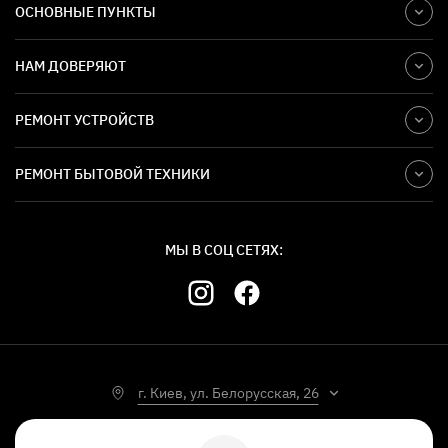
При выборе смартфона многие пользователи
ОСНОВНЫЕ ПУНКТЫ
обращают внимание на качественные модели,
которые должны долго прослужить. Они не хотят
НАМ ДОВЕРЯЮТ
иметь никаких проблем с функционированием
устройства. Вот только иногда такое получается, что
РЕМОНТ УСТРОЙСТВ
возникает потребность в замене дисплея на Самсунг
А12.
Среди всех ситуаций можно выделить несколько
РЕМОНТ БЫТОВОЙ ТЕХНИКИ
самых распространенных:
Падения или удары.
Пожалуй, это самое частое
МЫ В СОЦ СЕТЯХ:
обращение к инженерам. Пользователи часто
игнорируют элементарные правила осторожности.
Также они могут положить телефон в
переполненную сумку. Как результат – сколы,
трещины, точки или другие дефекты на экране.
Минимизировать это можно наличием защитного
г. Киев, ул. Белорусская, 26
стекла и чехла, но все же не забывайте
придерживаться элементарных правил
пользования. Иногда бывают такие ситуации, что