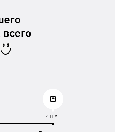
шего
 всего
4 ШАГ