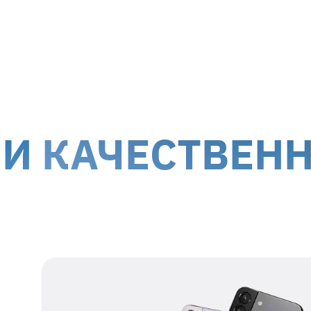
МТИ-Сервис принимает на ремонт оборуд
г. Киев, ул. Белорусская, 26
г. Ки
Доставка курьером до дверей
Дост
Стоимость доставки для
гарантийных случаев
осуще
!
Обслуживание клиентов возможно по всей террит
ЧЕСТВЕННЫЙ 
оккупированных территорий.
Наши данные для отправки
Получатель
представитель ТОВ
МТІ-СЕРВИС
Номер получателя
38 067 550 76 17
Регистрационный
39554115
номер
Адрес получателя
г. Киев, ул.
Белорусская, 26