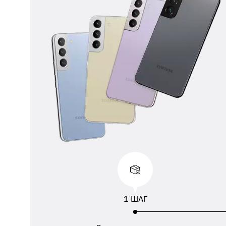
** 
отп
ФИО
ука
1 ШАГ