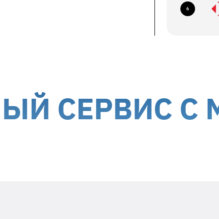
ование по следующим адресам:
6
ев, б-р Николая Михновского, 14-16
авка курьером до дверей
ствляется за счет получателя
ории Украины, кроме временно
СЕРВИС С МЫС
Положите в посылку
необходимую информацию
Заявленный недостаток и особенности
его проявления (постоянно,
периодически и т.д.)
Ваше ФИО и контактный номер
телефона
Дата гарантийного ремонта -