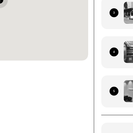
2
3
4
ками со всей территории
я Почта (кроме временно
5
рриторий)
ых устройств (смартфоны, планшеты, носимые