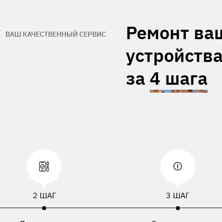
гарантийный талон производителя
Адрес обратной доставки**
Ремонт ва
ВАШ КАЧЕСТВЕННЫЙ СЕРВИС
При отсутствии данных, приложенных к
устройства
равленному устройству, будут использованы
, номер телефона или адрес доставки,
занный в накладной перевозчика.
за
4 шага
2 ШАГ
3 ШАГ