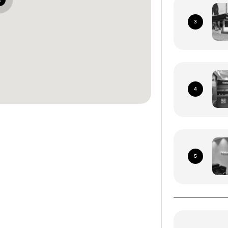
2
3
4
ками со всей территории
я Почта (кроме временно
5
рриторий)
ых устройств (смартфоны, планшеты, носимые