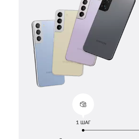
** 
отп
ФИО
ука
1 ШАГ