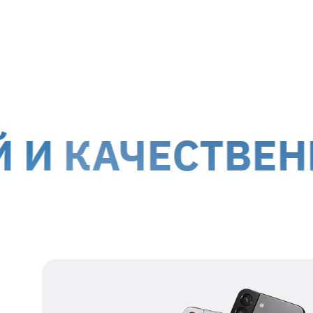
МТИ-Сервис принимает на ремонт оборуд
г. Киев, ул. Белорусская, 26
г. Ки
Доставка курьером до дверей
Дост
Стоимость доставки для
гарантийных случаев
осуще
!
Обслуживание клиентов возможно по всей террит
АЧЕСТВЕННЫЙ 
оккупированных территорий.
Наши данные для отправки
Получатель
представитель ТОВ
МТІ-СЕРВИС
Номер получателя
38 067 550 76 17
Регистрационный
39554115
номер
Адрес получателя
г. Киев, ул.
Белорусская, 26