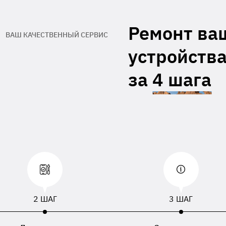
гарантийный талон производителя
Адрес обратной доставки**
Ремонт ва
ВАШ КАЧЕСТВЕННЫЙ СЕРВИС
При отсутствии данных, приложенных к
устройства
равленному устройству, будут использованы
, номер телефона или адрес доставки,
занный в накладной перевозчика.
за
4 шага
2 ШАГ
3 ШАГ