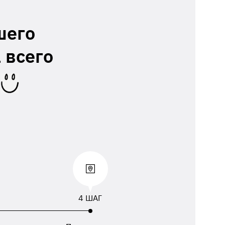
шего
 всего
4 ШАГ