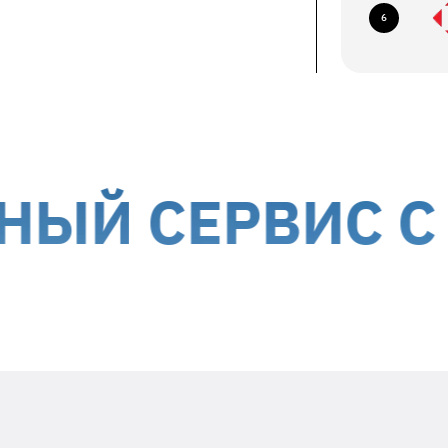
ование по следующим адресам:
6
ев, б-р Николая Михновского, 14-16
авка курьером до дверей
ствляется за счет получателя
ории Украины, кроме временно
СЕРВИС С МЫ
Положите в посылку
необходимую информацию
Заявленный недостаток и особенности
его проявления (постоянно,
периодически и т.д.)
Ваше ФИО и контактный номер
телефона
Дата гарантийного ремонта -