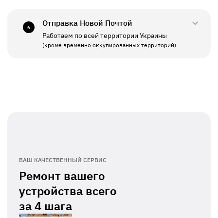
СБ - ВС
Выходной
Отправка Новой Почтой
6
Работаем по всей территории Украины
ПН - ПТ
11:00 - 19:00
(кроме временно оккупированных территорий)
СБ - ВС
Выходной
ВАШ КАЧЕСТВЕННЫЙ СЕРВИС
Ремонт вашего
устройства всего
за
4 шага