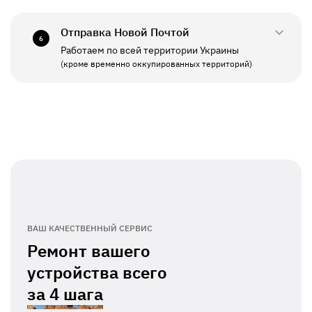
СБ - ВС
Выходной
Отправка Новой Почтой
6
Работаем по всей территории Украины
ПН - ПТ
11:00 - 19:00
(кроме временно оккупированных территорий)
СБ - ВС
Выходной
ВАШ КАЧЕСТВЕННЫЙ СЕРВИС
Ремонт вашего
устройства всего
за
4 шага