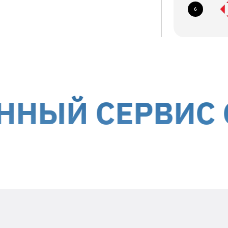
ование по следующим адресам:
6
ев, б-р Николая Михновского, 14-16
авка курьером до дверей
ствляется за счет получателя
ории Украины, кроме временно
Й СЕРВИС С М
Положите в посылку
необходимую информацию
Заявленный недостаток и особенности
его проявления (постоянно,
периодически и т.д.)
Ваше ФИО и контактный номер
телефона
Дата гарантийного ремонта -