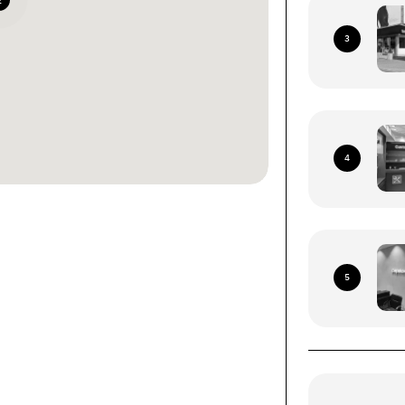
2
3
4
ками со всей территории
я Почта (кроме временно
5
рриторий)
ых устройств (смартфоны, планшеты, носимые