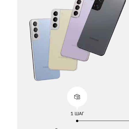
** 
отп
ФИО
ука
1 ШАГ