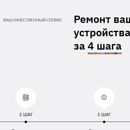
гарантийный талон производителя
Адрес обратной доставки**
Ремонт ва
ВАШ КАЧЕСТВЕННЫЙ СЕРВИС
При отсутствии данных, приложенных к
устройства
равленному устройству, будут использованы
, номер телефона или адрес доставки,
занный в накладной перевозчика.
за
4 шага
2 ШАГ
3 ШАГ