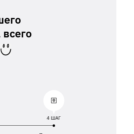
шего
 всего
4 ШАГ