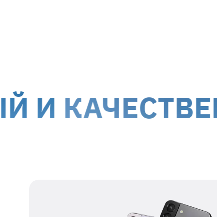
МТИ-Сервис принимает на ремонт оборуд
г. Киев, ул. Белорусская, 26
г. Ки
Доставка курьером до дверей
Дост
Стоимость доставки для
гарантийных случаев
осуще
!
Обслуживание клиентов возможно по всей террит
КАЧЕСТВЕННЫ
оккупированных территорий.
Наши данные для отправки
Получатель
представитель ТОВ
МТІ-СЕРВИС
Номер получателя
38 067 550 76 17
Регистрационный
39554115
номер
Адрес получателя
г. Киев, ул.
Белорусская, 26