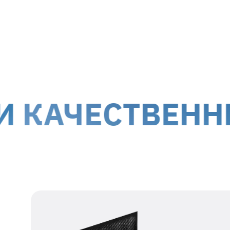
МТИ-Сервис принимает на ремонт оборуд
г. Киев, ул. Белорусская, 26
г. Ки
Доставка курьером до дверей
Дост
Стоимость доставки для
гарантийных случаев
осуще
!
Обслуживание клиентов возможно по всей террит
ЕСТВЕННЫЙ С
оккупированных территорий.
Наши данные для отправки
Получатель
представитель ТОВ
МТІ-СЕРВИС
Номер получателя
38 067 550 76 17
Регистрационный
39554115
номер
Адрес получателя
г. Киев, ул.
Белорусская, 26