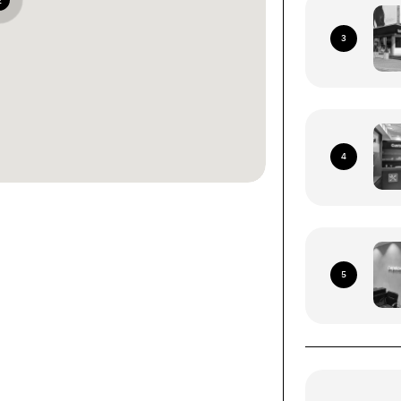
2
3
4
ками со всей территории
я Почта (кроме временно
5
рриторий)
ых устройств (смартфоны, планшеты, носимые