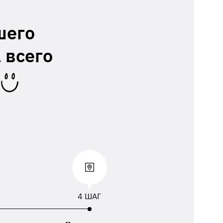
шего
 всего
4 ШАГ