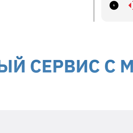
ование по следующим адресам:
6
ев, б-р Николая Михновского, 14-16
авка курьером до дверей
ствляется за счет получателя
ории Украины, кроме временно
ЕРВИС С МЫСЛ
Положите в посылку
необходимую информацию
Заявленный недостаток и особенности
его проявления (постоянно,
периодически и т.д.)
Ваше ФИО и контактный номер
телефона
Дата гарантийного ремонта -