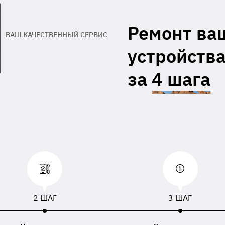
гарантийный талон производителя
Адрес обратной доставки**
Ремонт ва
ВАШ КАЧЕСТВЕННЫЙ СЕРВИС
При отсутствии данных, приложенных к
устройства
равленному устройству, будут использованы
, номер телефона или адрес доставки,
занный в накладной перевозчика.
за
4 шага
2 ШАГ
3 ШАГ