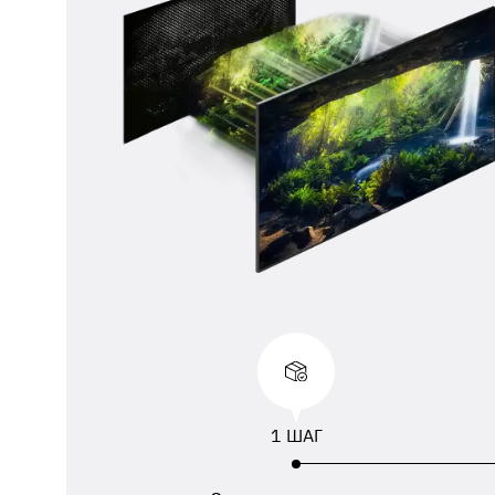
** 
отп
ФИО
ука
1 ШАГ