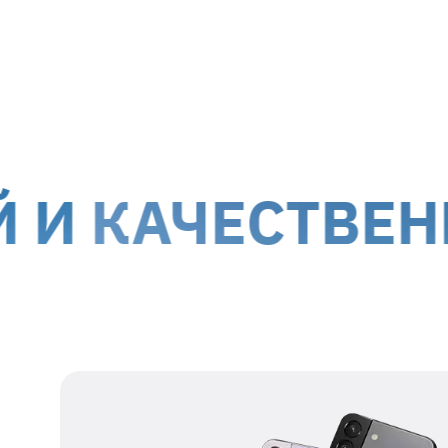
МТИ-Сервис принимает на ремонт оборуд
г. Киев, ул. Белорусская, 26
г. Ки
Доставка курьером до дверей
Дост
Стоимость доставки для
гарантийных случаев
осуще
!
Обслуживание клиентов возможно по всей террит
АЧЕСТВЕННЫЙ 
оккупированных территорий.
Наши данные для отправки
Получатель
представитель ТОВ
МТІ-СЕРВИС
Номер получателя
38 067 550 76 17
Регистрационный
39554115
номер
Адрес получателя
г. Киев, ул.
Белорусская, 26