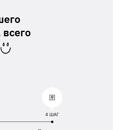
шего
 всего
4 ШАГ