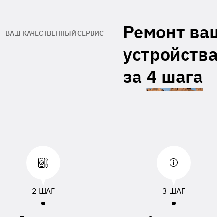
гарантийный талон производителя
Адрес обратной доставки**
Ремонт ва
ВАШ КАЧЕСТВЕННЫЙ СЕРВИС
При отсутствии данных, приложенных к
устройства
равленному устройству, будут использованы
, номер телефона или адрес доставки,
занный в накладной перевозчика.
за
4 шага
2 ШАГ
3 ШАГ