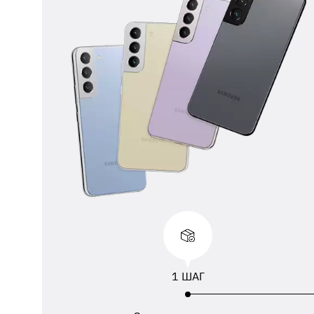
** 
отп
ФИО
ука
1 ШАГ