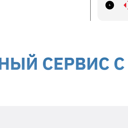
ование по следующим адресам:
6
ев, б-р Николая Михновского, 14-16
авка курьером до дверей
ствляется за счет получателя
ории Украины, кроме временно
СЕРВИС С МЫ
Положите в посылку
необходимую информацию
Заявленный недостаток и особенности
его проявления (постоянно,
периодически и т.д.)
Ваше ФИО и контактный номер
телефона
Дата гарантийного ремонта -