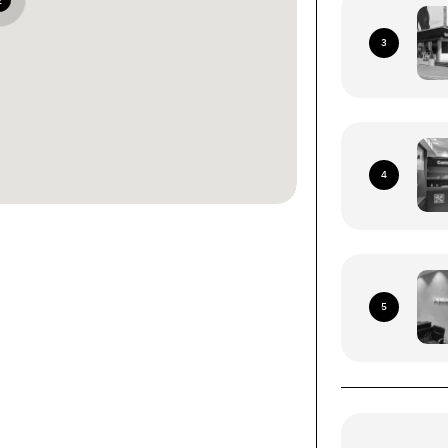
2
3
4
ками со всей территории
я Почта (кроме временно
5
рриторий)
ых устройств (смартфоны, планшеты, носимые