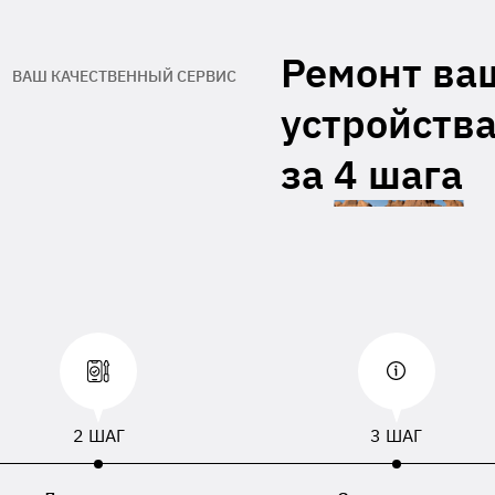
гарантийный талон производителя
Адрес обратной доставки**
Ремонт ва
ВАШ КАЧЕСТВЕННЫЙ СЕРВИС
При отсутствии данных, приложенных к
устройства
равленному устройству, будут использованы
, номер телефона или адрес доставки,
занный в накладной перевозчика.
за
4 шага
2 ШАГ
3 ШАГ