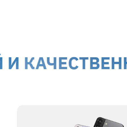
МТИ-Сервис принимает на ремонт оборуд
г. Киев, ул. Белорусская, 26
г. Ки
Доставка курьером до дверей
Дост
Стоимость доставки для
гарантийных случаев
осуще
!
Обслуживание клиентов возможно по всей террит
АЧЕСТВЕННЫЙ 
оккупированных территорий.
Наши данные для отправки
Получатель
представитель ТОВ
МТІ-СЕРВИС
Номер получателя
38 067 550 76 17
Регистрационный
39554115
номер
Адрес получателя
г. Киев, ул.
Белорусская, 26