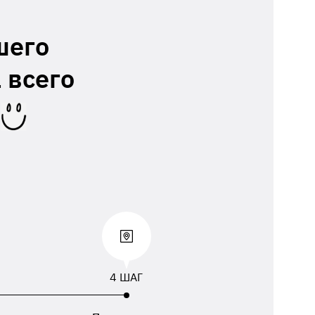
шего
 всего
4 ШАГ