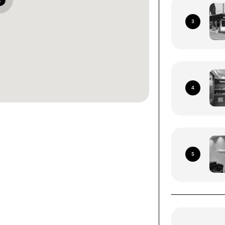
2
3
4
ками со всей территории
я Почта (кроме временно
5
рриторий)
ых устройств (смартфоны, планшеты, носимые