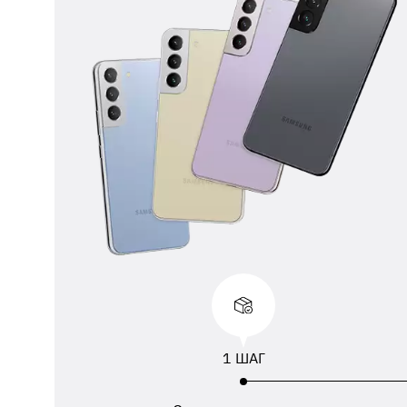
** 
отп
ФИО
ука
1 ШАГ