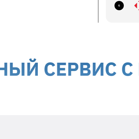
ование по следующим адресам:
6
ев, б-р Николая Михновского, 14-16
авка курьером до дверей
ствляется за счет получателя
ории Украины, кроме временно
СЕРВИС С МЫ
Положите в посылку
необходимую информацию
Заявленный недостаток и особенности
его проявления (постоянно,
периодически и т.д.)
Ваше ФИО и контактный номер
телефона
Дата гарантийного ремонта -