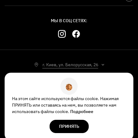
МЫ В СОЦ СЕТЯХ:
г. Киев, ул. Белорусская, 26
УКР
РУС
На этом сайте используются файлы cookie. Нажимая
Настройка Cookie
ПРИНЯТЬ или оставаясь на нем, вы позволяете нам
использовать файлы cookie.
Подробнее
Copyright © 2023
ItUa
ПРИНЯТЬ