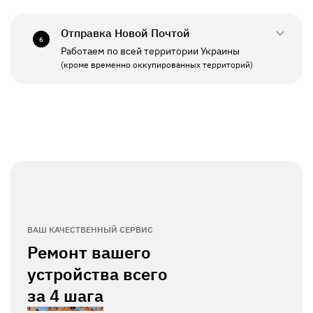
СБ - ВС
Выходной
Отправка Новой Почтой
6
Работаем по всей территории Украины
ПН - ПТ
11:00 - 19:00
(кроме временно оккупированных территорий)
СБ - ВС
Выходной
ВАШ КАЧЕСТВЕННЫЙ СЕРВИС
Ремонт вашего
устройства всего
за
4 шага