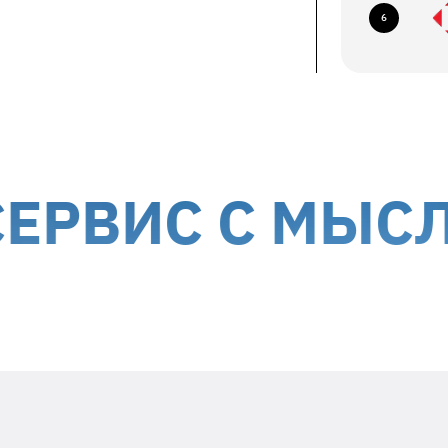
ование по следующим адресам:
6
ев, б-р Николая Михновского, 14-16
авка курьером до дверей
ствляется за счет получателя
ории Украины, кроме временно
ИС С МЫСЛЬЮ 
Положите в посылку
необходимую информацию
Заявленный недостаток и особенности
его проявления (постоянно,
периодически и т.д.)
Ваше ФИО и контактный номер
телефона
Дата гарантийного ремонта -