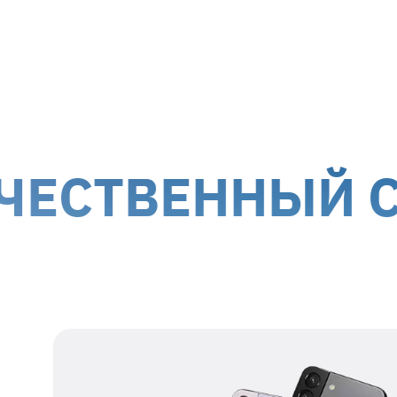
МТИ-Сервис принимает на ремонт оборуд
г. Киев, ул. Белорусская, 26
г. Ки
Доставка курьером до дверей
Дост
Стоимость доставки для
гарантийных случаев
осуще
!
Обслуживание клиентов возможно по всей террит
ВЕННЫЙ СЕРВ
оккупированных территорий.
Наши данные для отправки
Получатель
представитель ТОВ
МТІ-СЕРВИС
Номер получателя
38 067 550 76 17
Регистрационный
39554115
номер
Адрес получателя
г. Киев, ул.
Белорусская, 26