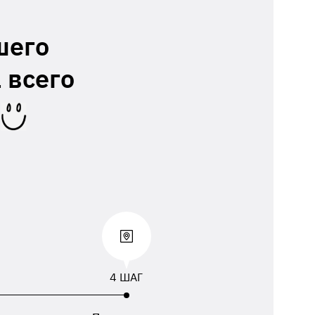
шего
 всего
4 ШАГ