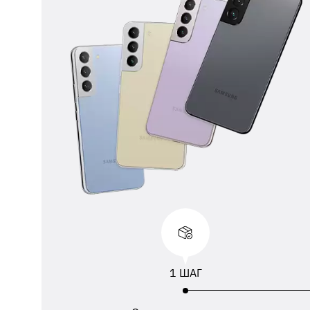
** 
отп
ФИО
ука
1 ШАГ