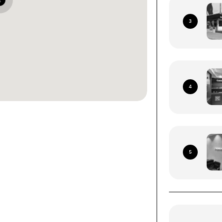
2
3
4
ками со всей территории
я Почта (кроме временно
5
рриторий)
ых устройств (смартфоны, планшеты, носимые