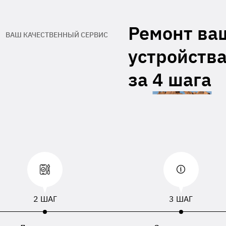
гарантийный талон производителя
Адрес обратной доставки**
Ремонт ва
ВАШ КАЧЕСТВЕННЫЙ СЕРВИС
При отсутствии данных, приложенных к
устройства
равленному устройству, будут использованы
, номер телефона или адрес доставки,
занный в накладной перевозчика.
за
4 шага
2 ШАГ
3 ШАГ