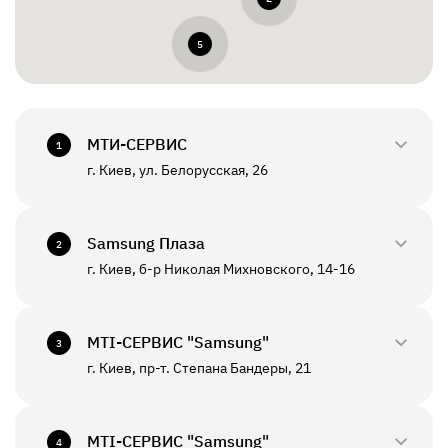
5
МТИ-СЕРВИС
1
г. Киев, ул. Белорусская, 26
0800-33-2945
+380(44)458-3870
Samsung Плаза
2
г. Киев, б-р Николая Михновского, 14-16
0800-33-29-48
ПН - ПТ
10:00 - 18:00
+380(44)590-2805
МТI-СЕРВИС "Samsung"
СБ - ВС
Выходной
3
г. Киев, пр-т. Степана Бандеры, 21
0800-33-2946
ПН - ПТ
10:00 - 19:00
+380(67)550-7601
МТI-СЕРВИС "Samsung"
СБ - ВС
Выходной
4