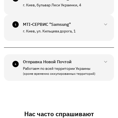
К данному отделению возможна отправка *
г. Киев, бульвар Леси Украинки, 4
0800-33-2947
ПН - ВС
10:00 - 20:00
+380(67)550-7639
МТI-СЕРВИС "Samsung"
5
К данному отделению возможна отправка *
г. Киев, ул. Кильцева дорога, 1
0800-33-2941
ПН - ПТ
10:00 - 19:00
+380(67)550-7641
СБ - ВС
Выходной
Отправка Новой Почтой
6
Работаем по всей территории Украины
ПН - ПТ
11:00 - 19:00
(кроме временно оккупированных территорий)
СБ - ВС
Выходной
Нас часто спрашивают