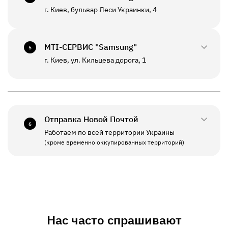
К данному отделению возможна отправка *
г. Киев, бульвар Леси Украинки, 4
0800-33-2947
ПН - ВС
10:00 - 20:00
+380(67)550-7639
МТI-СЕРВИС "Samsung"
5
К данному отделению возможна отправка *
г. Киев, ул. Кильцева дорога, 1
0800-33-2941
ПН - ПТ
10:00 - 19:00
+380(67)550-7641
СБ - ВС
Выходной
Отправка Новой Почтой
6
Работаем по всей территории Украины
ПН - ПТ
11:00 - 19:00
(кроме временно оккупированных территорий)
СБ - ВС
Выходной
Нас часто спрашивают