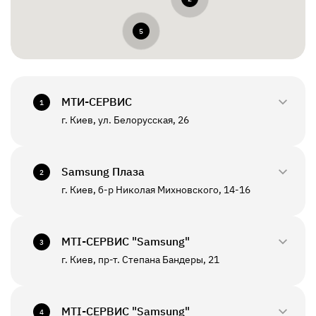
5
МТИ-СЕРВИС
1
г. Киев, ул. Белорусская, 26
0800-33-2945
+380(44)458-3870
Samsung Плаза
2
г. Киев, б-р Николая Михновского, 14-16
0800-33-29-48
ПН - ПТ
10:00 - 18:00
+380(44)590-2805
МТI-СЕРВИС "Samsung"
СБ - ВС
Выходной
3
г. Киев, пр-т. Степана Бандеры, 21
0800-33-2946
ПН - ПТ
10:00 - 19:00
+380(67)550-7601
МТI-СЕРВИС "Samsung"
СБ - ВС
Выходной
4